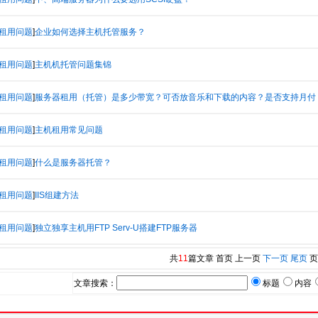
租用问题
]
企业如何选择主机托管服务？
租用问题
]
主机机托管问题集锦
租用问题
]
服务器租用（托管）是多少带宽？可否放音乐和下载的内容？是否支持月付
租用问题
]
主机租用常见问题
租用问题
]
什么是服务器托管？
租用问题
]
IIS组建方法
租用问题
]
独立独享主机用FTP Serv-U搭建FTP服务器
共
11
篇文章 首页 上一页
下一页
尾页
页
文章搜索：
标题
内容