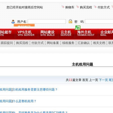
您已经开始对接雨后空间站
购物车
购买流程
付款方式
用户名:
密 码:
网站超市
VPS主机
网站建设
云主机
海外主机
企业邮
ITE
VPS SERVER
SITE BUILD
SERVER
TAIWAN HOST
MAIL
跟踪提问
购买流程
付款方式
网站备案
续租服务
汇款确认
相关文档
联
主机租用问题
共
11
篇文章 首页 上一页
下一页
尾
租用问题
]
主机租用服务需要注意哪些问题？
租用问题
]
什么是整机租用？
租用问题
]
中、高端服务器为什么要选用SCSI硬盘？