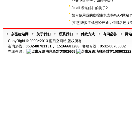
业务申请完毕，如何交费？
Jmail 发送邮件的例子2
如何使用我的虚拟主机支持WAP网站
[注意]虚拟主机已经开通，但域名还没
奈薇建站网
关于我们
联系我们
付款方式
有问必答
网站
CopyRight © 2003~2013 雨后空间站 版权所有
咨询热线：
0532-88781131 、 15166683288
客服专线：0532-88785882
在线咨询：
802609
108903222