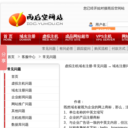
您已经开始对接雨后空间站
用户名:
首 页
域名注册
虚拟主机
成品网站超市
VPS主机
网
HOME
DOMAIN
WEB HOST
AUTO SITE
VPS SERVER
SITE
常见问题
有问必答
跟踪提问
购买流程
付款方式
首页
客服中心
常见问题
虚拟主机域名注册-常见问题
→
域名注册
常见问题
首页
虚拟主机问题
域名注册问题
企业邮局问题
作者：
网站推广问题
既然域名被视为企业的网上商标，那么，
其他问题
1、单位名称的中英文缩写
2、企业的产品注册商标
主机租用问题
3、与企业广告语一致的中英文内容，但注
数据库问题
4、比较有趣的名字如：hello，howareyo