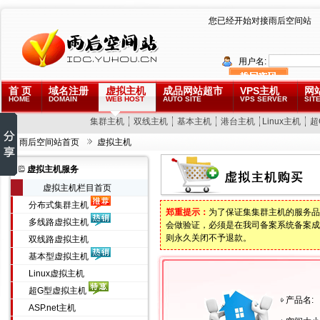
您已经开始对接雨后空间站
用户名:
首 页
域名注册
虚拟主机
成品网站超市
VPS主机
网
HOME
DOMAIN
WEB HOST
AUTO SITE
VPS SERVER
SITE
集群主机
双线主机
基本主机
港台主机
Linux主机
超
雨后空间站首页
虚拟主机
虚拟主机服务
虚拟主机栏目首页
分布式集群主机
郑重提示：
为了保证集集群主机的服务品
多线路虚拟主机
会做验证，必须是在我司备案系统备案成
则永久关闭不予退款。
双线路虚拟主机
基本型虚拟主机
Linux虚拟主机
超G型虚拟主机
产品名:
ASP.net主机