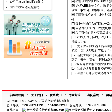
[4] 功能强大控制面板,可以直
如何用asp的jmail发邮件?
[5] 提供WEB上传文件、恢
虚拟主机常见问题解答！
设置、ip限制、虚拟目录、错
[6] 无障碍技术支持：24×
碍。
[7] 每3分钟自动访问网站一次
[8] 自动每3天备份一次数据
[9] 采用独特的第六代高级
[10] 在线支付，实时开设
挥最大功效!
[11] 为了保证服务器上所
游戏； 3）大型软件下载； 
[12] 新的主机在系统架构
稳定、安全、高效。 同时加装千
[13]业务内最大的主机控制
[14]在线提供备案服务,空间
[15] 试用7天.开设方式选择为
奈薇建站网
关于我们
联系我们
付款方式
有问必答
网站
CopyRight © 2003~2013 雨后空间站 版权所有
咨询热线：
0532-88781131 、 15166683288
客服专线：0532-88785882
在线咨询：
802609
108903222