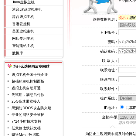
空间大小
Java虚拟主机
港台Java虚拟主机
港台虚拟主机
提示：
您的I
选择数据机房：
香港云虚机
美国虚拟主机
FTP帐号：
网店专用主机
密码：
智能建站主机
确认密码：
数据库
联 系 人：
为什么选择雨后空间站
联系地址：
虚拟主机全国十强企业
联系电话：
超强的主机控制面板
虚拟主机自动开通
联系邮件：
先试用，满意后付款
操作系统：
25G高速带宽接入
IP地址：
共享I
黑洞防DDOS攻击防火墙
专业的网络安全维护
金额/年限:
7*24小时技术支持
您没有登陆
任意修改默认文档
为防止主观因素未能及时给网
赠送Mysql数据库